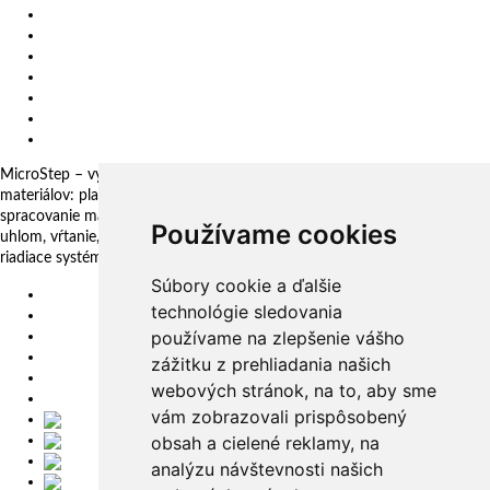
Ochrana osobných údajov
Politika SIM
Etický kódex (SM 34 01)
Vertikálne frézovacie a vyvŕtavacie centrum
Slovenské centrum digitálnych inovácií
Všeobecné obchodné podmienky
Oznamovanie protispoločenskej činnosti
MicroStep – vyrába a dodáva CNC rezacie stroje pre technológie delenia
materiálov: plazma, laser, autogén, vodný lúč a 3D fréza. Komplexné
spracovanie materiálov: plechy, rúry, profily a kopuly. Rezanie pod
Používame cookies
uhlom, vŕtanie, zahlbovanie, popisovanie. Automatizačné riešenia. CNC
riadiace systémy a CAM. CAPP aplikácie pre komplexné riadenie výroby
Súbory cookie a ďalšie
EU
technológie sledovania
DE
používame na zlepšenie vášho
SK
CZ
zážitku z prehliadania našich
USA
webových stránok, na to, aby sme
简体中文
vám zobrazovali prispôsobený
obsah a cielené reklamy, na
analýzu návštevnosti našich