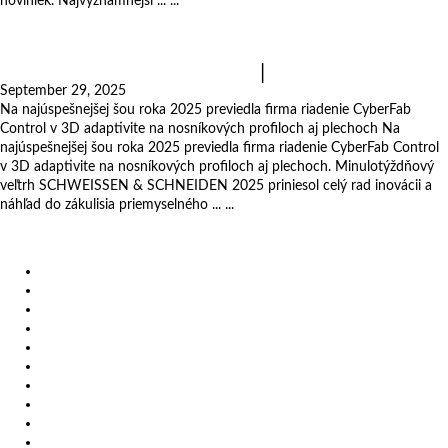
noviniek. Najvýznamnejší ... ...
čítajte viac
SCHWEISSEN & SCHNEIDEN 2025: MicroStep
predstavil robotické rezanie
|
Novinky
September 29, 2025
Na najúspešnejšej šou roka 2025 previedla firma riadenie CyberFab
Control v 3D adaptivite na nosníkových profiloch aj plechoch Na
najúspešnejšej šou roka 2025 previedla firma riadenie CyberFab Control
v 3D adaptivite na nosníkových profiloch aj plechoch. Minulotýždňový
veľtrh SCHWEISSEN & SCHNEIDEN 2025 priniesol celý rad inovácii a
náhľad do zákulisia priemyselného ... ...
čítajte viac
Produkty
Videá
Referencie
Novinky
Výstavy
Zákazkové rezanie
Kariéra
O nás
Certifikáty
Impressum