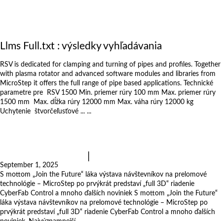
Výstavy
Zákazkové rezanie
Kariéra
O nás
Llms Full.txt
: výsledky vyhľadávania
Polohovadlo na rúry RSV 1500/2000
RSV is dedicated for clamping and turning of pipes and profiles. Together
with plasma rotator and advanced software modules and libraries from
MicroStep it offers the full range of pipe based applications. Technické
parametre pre RSV 1500 Min. priemer rúry 100 mm Max. priemer rúry
1500 mm Max. dĺžka rúry 12000 mm Max. váha rúry 12000 kg
Uchytenie štvorčeľusťové ... ...
čítajte viac
Budúcnosť nemeckého priemyslu v Essene:
Navštívte MicroStep na SCHWEISSEN &
SCHNEIDEN 2025
|
Novinky
September 1, 2025
S mottom „Join the Future“ láka výstava návštevníkov na prelomové
technológie – MicroStep po prvýkrát predstaví „full 3D“ riadenie
CyberFab Control a mnoho ďalších noviniek S mottom „Join the Future“
láka výstava návštevníkov na prelomové technológie – MicroStep po
prvýkrát predstaví „full 3D“ riadenie CyberFab Control a mnoho ďalších