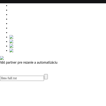
EU
DE
SK
CZ
USA
简体中文
Váš partner pre rezanie a automatizáciu
MicroStep menu
Menu
Kontakt
Kontakt
MicroStep Menu
Produkty
Videá
Referencie
Novinky