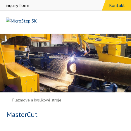
Kontakt
Produkty
Videá
Referencie
Novinky
Výstavy
Zákazkové rezanie
Kariéra
O nás
Plazmové a kyslíkové stroje
MasterCut