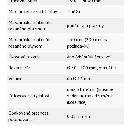
Pracovná šírka
1500 – 4000 mm
Max. počet rezacích hláv
4 (6G)
Max. hrúbka materiálu
podľa typu plazmy
rezaného plazmou
Max. hrúbka materiálu
150 mm (200 mm na
rezaného plynom
požiadavku)
Úkosové rezanie
áno (viď príslušenstvo)
Rezanie rúr
Ø 30 - 700 mm, max 10 t
Vŕtanie
do Ø 13 mm
max 51 m/min (lineárne
Polohovacia rýchlosť
vedenia), max 43 m/min
(koľajnice)
Opakovaná presnosť
0.05 mm/m
polohovania