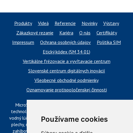
Plazmové a kyslíkové stroje
Produkty
Videá
Referencie
Novinky
Výstavy
Zákazkové rezanie
Kariéra
O nás
Certifikáty
Impressum
Ochrana osobných údajov
Politika SIM
Etický kódex (SM 34 01)
Vertikálne frézovacie a vyvŕtavacie centrum
Slovenské centrum digitálnych inovácií
Všeobecné obchodné podmienky
Oznamovanie protispoločenskej činnosti
MicroStep – vyrába a dodáva CNC rezacie stroje pre
technológie delenia materiálov: plazma, laser, autogén,
vodný lúč a 3D fréza. Komplexné spracovanie materiálov:
Používame cookies
plechy, rúry, profily a kopuly. Rezanie pod uhlom, vŕtanie,
zahlbovanie, popisovanie. Automatizačné riešenia. CNC