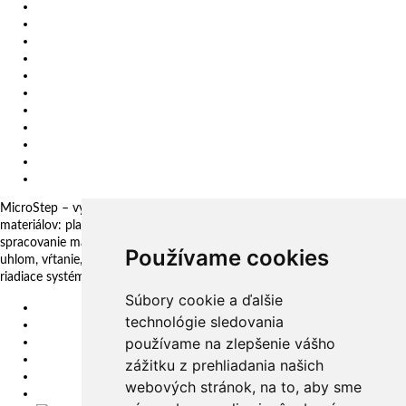
Kariéra
O nás
Certifikáty
Impressum
Ochrana osobných údajov
Politika SIM
Etický kódex (SM 34 01)
Vertikálne frézovacie a vyvŕtavacie centrum
Slovenské centrum digitálnych inovácií
Všeobecné obchodné podmienky
Oznamovanie protispoločenskej činnosti
MicroStep – vyrába a dodáva CNC rezacie stroje pre technológie delenia
materiálov: plazma, laser, autogén, vodný lúč a 3D fréza. Komplexné
spracovanie materiálov: plechy, rúry, profily a kopuly. Rezanie pod
Používame cookies
uhlom, vŕtanie, zahlbovanie, popisovanie. Automatizačné riešenia. CNC
riadiace systémy a CAM. CAPP aplikácie pre komplexné riadenie výroby
Súbory cookie a ďalšie
EU
technológie sledovania
DE
používame na zlepšenie vášho
SK
CZ
zážitku z prehliadania našich
USA
webových stránok, na to, aby sme
简体中文