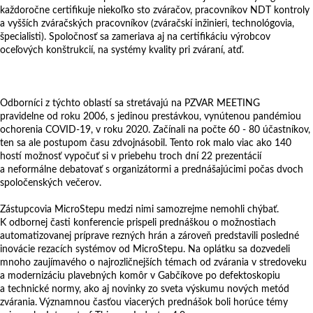
každoročne certifikuje niekoľko sto zváračov, pracovníkov NDT kontroly
a vyšších zváračských pracovníkov (zváračskí inžinieri, technológovia,
špecialisti). Spoločnosť sa zameriava aj na certifikáciu výrobcov
oceľových konštrukcií, na systémy kvality pri zváraní, atď.
Odborníci z týchto oblastí sa stretávajú na PZVAR MEETING
pravidelne od roku 2006, s jedinou prestávkou, vynútenou pandémiou
ochorenia COVID-19, v roku 2020. Začínali na počte 60 - 80 účastníkov,
ten sa ale postupom času zdvojnásobil. Tento rok malo viac ako 140
hostí možnosť vypočuť si v priebehu troch dní 22 prezentácií
a neformálne debatovať s organizátormi a prednášajúcimi počas dvoch
spoločenských večerov.
Zástupcovia MicroStepu medzi nimi samozrejme nemohli chýbať.
K odbornej časti konferencie prispeli prednáškou o možnostiach
automatizovanej príprave rezných hrán a zároveň predstavili posledné
inovácie rezacích systémov od MicroStepu. Na oplátku sa dozvedeli
mnoho zaujímavého o najrozličnejších témach od zvárania v stredoveku
a modernizáciu plavebných komôr v Gabčíkove po defektoskopiu
a technické normy, ako aj novinky zo sveta výskumu nových metód
zvárania. Významnou časťou viacerých prednášok boli horúce témy