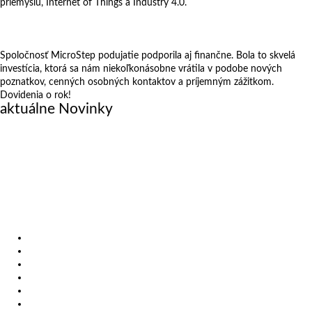
priemyslu, Internet of Things a Industry 4.0.
Spoločnosť MicroStep podujatie podporila aj finančne. Bola to skvelá
investícia, ktorá sa nám niekoľkonásobne vrátila v podobe nových
poznatkov, cenných osobných kontaktov a príjemným zážitkom.
Dovidenia o rok!
aktuálne Novinky
December 19, 2025
Investujeme do budúcnosti
November 5, 2025
MicroStep na MSV Brno 2025: Inteligentné riešenia pre
moderný priemysel
September 29, 2025
SCHWEISSEN & SCHNEIDEN 2025: MicroStep predstavil
robotické rezanie
Produkty
Videá
Referencie
Novinky
Výstavy
Zákazkové rezanie