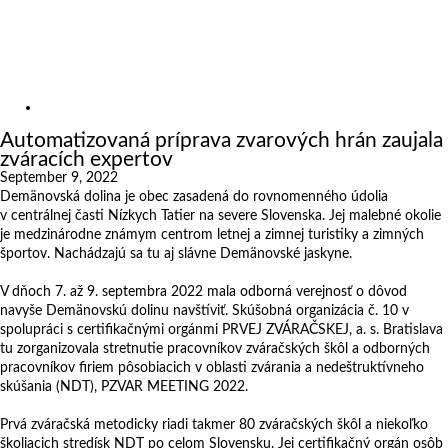
Výstavy
Zákazkové rezanie
Kariéra
O nás
Novinky
Automatizovaná príprava zvarových hrán zaujala
zváracích expertov
September 9, 2022
Demänovská dolina je obec zasadená do rovnomenného údolia
v centrálnej časti Nízkych Tatier na severe Slovenska. Jej malebné okolie
je medzinárodne známym centrom letnej a zimnej turistiky a zimných
športov. Nachádzajú sa tu aj slávne Demänovské jaskyne.
V dňoch 7. až 9. septembra 2022 mala odborná verejnosť o dôvod
navyše Demänovskú dolinu navštíviť. Skúšobná organizácia č. 10 v
spolupráci s certifikačnými orgánmi PRVEJ ZVÁRAČSKEJ, a. s. Bratislava
tu zorganizovala stretnutie pracovníkov zváračských škôl a odborných
pracovníkov firiem pôsobiacich v oblasti zvárania a nedeštruktívneho
skúšania (NDT), PZVAR MEETING 2022.
Prvá zváračská metodicky riadi takmer 80 zváračských škôl a niekoľko
školiacich stredísk NDT po celom Slovensku. Jej certifikačný orgán osôb