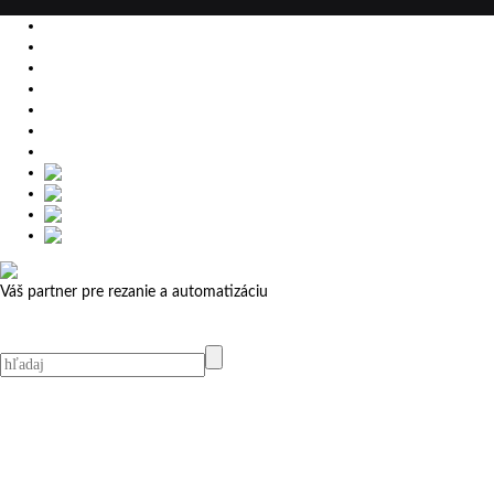
EU
DE
SK
CZ
USA
简体中文
Váš partner pre rezanie a automatizáciu
MicroStep menu
Menu
Kontakt
Kontakt
MicroStep Menu
Produkty
Videá
Referencie
Novinky