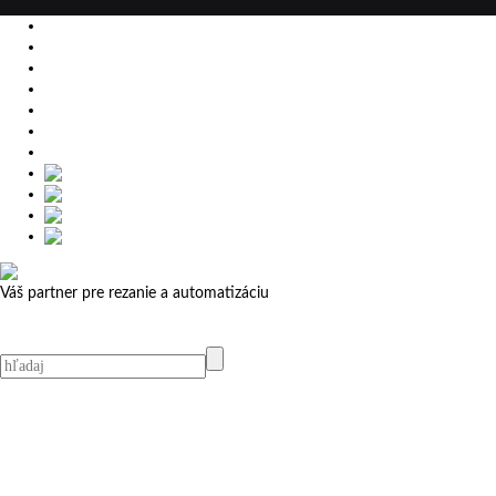
EU
DE
SK
CZ
USA
简体中文
Váš partner pre rezanie a automatizáciu
MicroStep menu
Menu
Kontakt
Kontakt
MicroStep Menu
Produkty
Videá
Referencie
Novinky