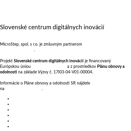
Výstavy
Zákazkové rezanie
Kariéra
O nás
Slovenské centrum digitálnych inovácií
MicroStep, spol. s r.o. je zmluvným partnerom
Slovenského centra
digitálnych inovácií
.
Projekt
Slovenské centrum digitálnych inovácií
je financovaný
Európskou úniou
NextGenerationEU
a z prostriedkov
Plánu obnovy a
odolnosti
na základe Výzvy č. 17I03-04-V01-00004.
Informácie o Pláne obnovy a odolnosti SR nájdete
na
www.planobnovy.sk
.
Produkty
Videá
Referencie
Novinky
Výstavy
Zákazkové rezanie