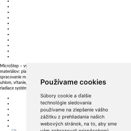
Kariéra
O nás
Certifikáty
Impressum
Ochrana osobných údajov
Politika SIM
Etický kódex (SM 34 01)
Vertikálne frézovacie a vyvŕtavacie centrum
Slovenské centrum digitálnych inovácií
Všeobecné obchodné podmienky
Oznamovanie protispoločenskej činnosti
MicroStep – vyrába a dodáva CNC rezacie stroje pre technológie delenia
materiálov: plazma, laser, autogén, vodný lúč a 3D fréza. Komplexné
spracovanie materiálov: plechy, rúry, profily a kopuly. Rezanie pod
Používame cookies
uhlom, vŕtanie, zahlbovanie, popisovanie. Automatizačné riešenia. CNC
riadiace systémy a CAM. CAPP aplikácie pre komplexné riadenie výroby
Súbory cookie a ďalšie
EU
technológie sledovania
DE
používame na zlepšenie vášho
SK
CZ
zážitku z prehliadania našich
USA
webových stránok, na to, aby sme
简体中文
vám zobrazovali prispôsobený