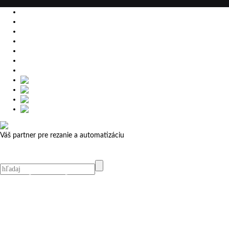
EU
DE
SK
CZ
USA
简体中文
Váš partner pre rezanie a automatizáciu
MicroStep menu
Menu
Predaj v ČR
Predaj v ČR
MicroStep Menu
Produkty
Videá
Referencie
Novinky