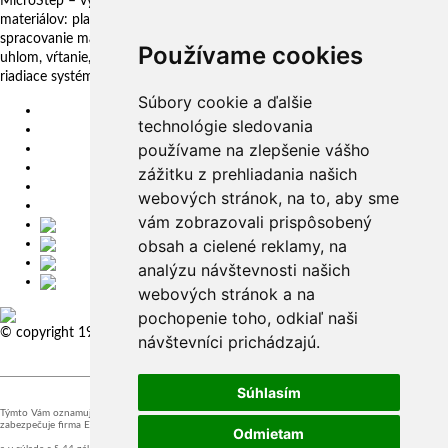
MicroStep – vyrába a dodáva CNC rezacie stroje pre technológie delenia
materiálov: plazma, laser, autogén, vodný lúč a 3D fréza. Komplexné
spracovanie materiálov: plechy, rúry, profily a kopuly. Rezanie pod
Používame cookies
uhlom, vŕtanie, zahlbovanie, popisovanie. Automatizačné riešenia. CNC
riadiace systémy a CAM. CAPP aplikácie pre komplexné riadenie výroby
Súbory cookie a ďalšie
EU
technológie sledovania
DE
používame na zlepšenie vášho
SK
CZ
zážitku z prehliadania našich
USA
webových stránok, na to, aby sme
简体中文
vám zobrazovali prispôsobený
obsah a cielené reklamy, na
analýzu návštevnosti našich
webových stránok a na
pochopenie toho, odkiaľ naši
© copyright 1991-2026 MicroStep, spol. s r.o. | developed by
EXPLORE
návštevníci prichádzajú.
STUDIOS
Súhlasím
Týmto Vám oznamujeme, že dohľad nad spracovaním osobných údajov v našej spoločnosti
zabezpečuje firma EuroTRADING s.r.o.,
Odmietam