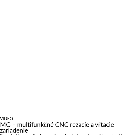
August 26, 2022
Automatický nakladač zvyšuje efektivitu výroby
August 24, 2022
Plazmový rezací stroj dáva spoločnosti Almex ešte viac
efektivity
July 12, 2022
Štyridsaťpercentný nárast produkcie pri výrobe banských
systémov
July 11, 2022
Značná úspora času vďaka robotickému rezaniu rúr
Výstavy
October 6, 2026 to October 9, 2026
International Industrial Fair in Brno, Czech Republic
October 6, 2026 to October 8, 2026
Metavak 2026
October 20, 2026 to October 23, 2026
EuroBLECH 2026, Germany
October 21, 2026 to October 23, 2026
FABTECH 2026, USA
Novinky
VIDEO
MG – multifunkčné CNC rezacie a vŕtacie
zariadenie