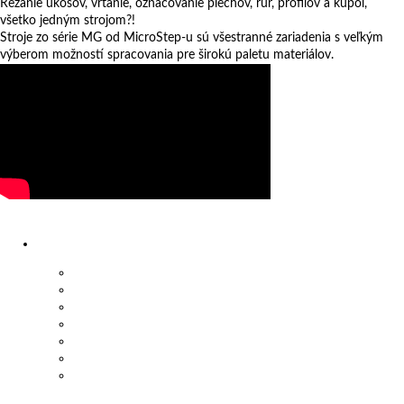
Rezanie úkosov, vŕtanie, označovanie plechov, rúr, profilov a kupól,
všetko jedným strojom?!
Stroje zo série MG od MicroStep-u sú všestranné zariadenia s veľkým
výberom možností spracovania pre širokú paletu materiálov.
videá
Stroje
Plazmové a kyslíkové stroje
Rúrorezy a profilorezy
Automatické linky
Vodnolúčové stroje
Laserové stroje
Frézy
Ohraňovacie lisy