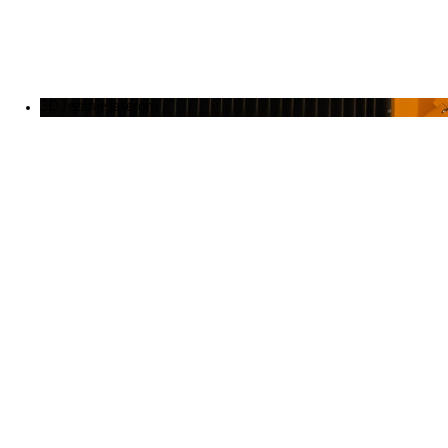
Výstavy
Zákazkové rezanie
Kariéra
O nás
3D rezanie laserom
Novinky
December 19, 2025
Investujeme do budúcnosti
November 5, 2025
MicroStep na MSV Brno 2025: Inteligentné riešenia pre
moderný priemysel
September 29, 2025
SCHWEISSEN & SCHNEIDEN 2025: MicroStep predstavil
robotické rezanie
September 25, 2025
MSV Brno 2025: Vyrábajte efektívnejšie a úspornejšie!
September 1, 2025
Budúcnosť nemeckého priemyslu v Essene: Navštívte
MicroStep na SCHWEISSEN & SCHNEIDEN 2025
Referencie
September 6, 2022
Pripravení využiť príležitosť