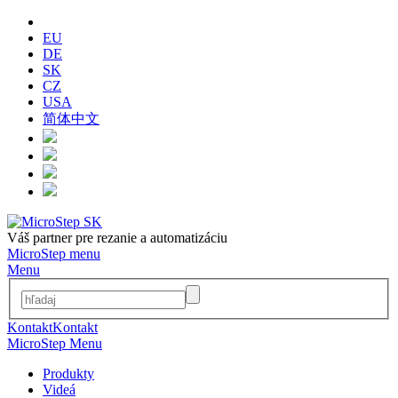
EU
DE
SK
CZ
USA
简体中文
Váš partner pre rezanie a automatizáciu
MicroStep menu
Menu
Kontakt
Kontakt
MicroStep Menu
Produkty
Videá