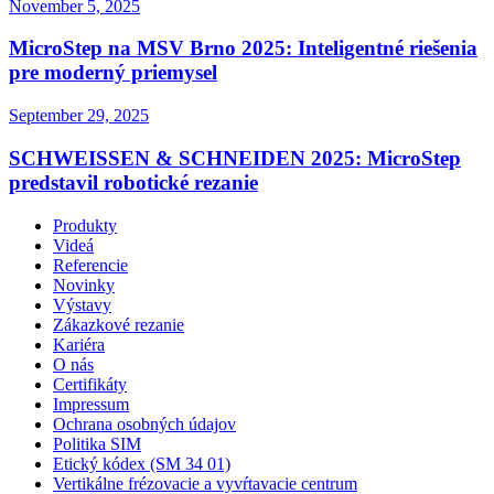
November 5, 2025
MicroStep na MSV Brno 2025: Inteligentné riešenia
pre moderný priemysel
September 29, 2025
SCHWEISSEN & SCHNEIDEN 2025: MicroStep
predstavil robotické rezanie
Produkty
Videá
Referencie
Novinky
Výstavy
Zákazkové rezanie
Kariéra
O nás
Certifikáty
Impressum
Ochrana osobných údajov
Politika SIM
Etický kódex (SM 34 01)
Vertikálne frézovacie a vyvŕtavacie centrum