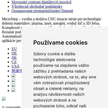
Slovenské centrum digitálnych inovácií
Všeobecné obchodné podmienky
Oznamovanie protispoločenskej činnosti
MicroStep – vyrába a dodáva CNC rezacie stroje pre technológie
delenia materiálov: plazma, laser, autogén, vodný lúč a 3D fréza.
Komplexné spracovanie materiálov: plechy, rúry, profily a kopuly.
Rezanie pod uhlom, vŕtanie, zahlbovanie, popisovanie.
Automatizačné riešenia. CNC riadiace systémy a CAM. CAPP
aplikácie pre komplexné riadenie výroby
Používame cookies
EU
DE
Súbory cookie a ďalšie
SK
technológie sledovania
CZ
používame na zlepšenie vášho
USA
简体中文
zážitku z prehliadania našich
webových stránok, na to, aby sme
vám zobrazovali prispôsobený
obsah a cielené reklamy, na
analýzu návštevnosti našich
webových stránok a na
pochopenie toho, odkiaľ naši
© copyright 1991-2026 MicroStep, spol. s r.o. | developed by