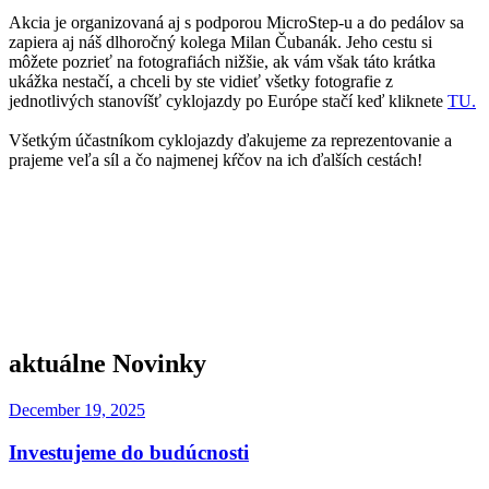
Akcia je organizovaná aj s podporou MicroStep-u a do pedálov sa
zapiera aj náš dlhoročný kolega Milan Čubanák. Jeho cestu si
môžete pozrieť na fotografiách nižšie, ak vám však táto krátka
ukážka nestačí, a chceli by ste vidieť všetky fotografie z
jednotlivých stanovíšť cyklojazdy po Európe stačí keď kliknete
TU.
Všetkým účastníkom cyklojazdy ďakujeme za reprezentovanie a
prajeme veľa síl a čo najmenej kŕčov na ich ďalších cestách!
aktuálne Novinky
December 19, 2025
Investujeme do budúcnosti