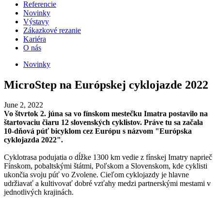
Referencie
Novinky
Výstavy
Zákazkové rezanie
Kariéra
O nás
Novinky
MicroStep na Európskej cyklojazde 2022
June 2, 2022
Vo štvrtok 2. júna sa vo fínskom mestečku Imatra postavilo na
štartovaciu čiaru 12 slovenských cyklistov. Práve tu sa začala
10-dňová púť bicyklom cez Európu s názvom "Európska
cyklojazda 2022".
Cyklotrasa podujatia o dĺžke 1300 km vedie z fínskej Imatry naprieč
Fínskom, pobaltskými štátmi, Poľskom a Slovenskom, kde cyklisti
ukončia svoju púť vo Zvolene. Cieľom cyklojazdy je hlavne
udržiavať a kultivovať dobré vzťahy medzi partnerskými mestami v
jednotlivých krajinách.