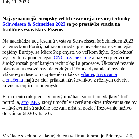
July 11, 2023
Najvýznamnejší európsky veľtrh zváracej a rezacej techniky
Schweissen & Schneiden 2023
sa po prestávke vracia na
tradičné výstavisko v Essene.
Na nadchádzajúcu jesennú výstavu Schweissen & Schneiden 2023
v nemeckom Porúrí, patriacom medzi priemyselne najrozvinutejšie
regióny Európy, sa MicroStep chystá vo veľkom štýle. Spoločnosť
vystaví tri najmodernejšie
CNC rezacie stroje
a naživo predvedie
široký rozsah ponúkaných technológií a procesov. Úkosové rezanie
plazmou, úkosové rezanie vodným lúčom a dynamické rezanie
vláknovým laserom doplnené o ukážky
vŕtania
,
frézovania
a
značenia
majú za cieľ prilákať návštevníkov z rôznych odvetví
kovospracujúceho priemyslu.
Firma tento rok predstaví nový obrábací suport pre vlajkovú loď
portfólia,
stroj MG
, ktorý umožní viaceré aplikácie frézovania dielov
– návštevníci sú srdečne pozvaní prísť si pozieť frézovanie naživo
do stánku 6D20 v hale 6.
V súlade s jednou z hlavných tém veľtrhu, ktorou je Priemysel 4.0,