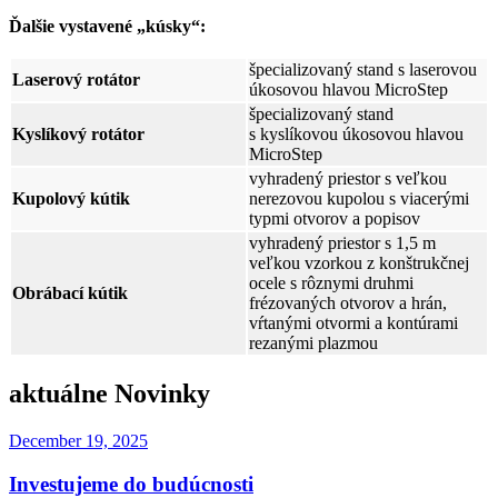
Ďalšie vystavené „kúsky“:
špecializovaný stand s laserovou
Laserový rotátor
úkosovou hlavou MicroStep
špecializovaný stand
Kyslíkový rotátor
s kyslíkovou úkosovou hlavou
MicroStep
vyhradený priestor s veľkou
Kupolový kútik
nerezovou kupolou s viacerými
typmi otvorov a popisov
vyhradený priestor s 1,5 m
veľkou vzorkou z konštrukčnej
ocele s rôznymi druhmi
Obrábací kútik
frézovaných otvorov a hrán,
vŕtanými otvormi a kontúrami
rezanými plazmou
aktuálne Novinky
December 19, 2025
Investujeme do budúcnosti