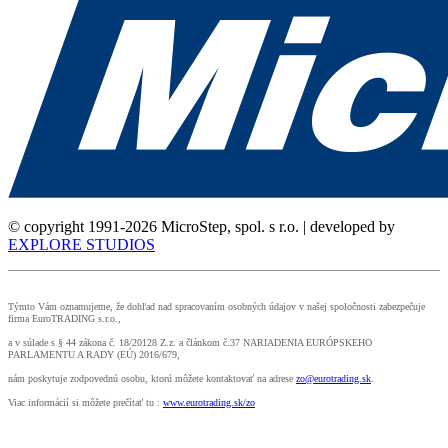
© copyright 1991-2026 MicroStep, spol. s r.o. | developed by
EXPLORE STUDIOS
Týmto Vám oznamujeme, že dohľad nad spracovaním osobných údajov v našej spoločnosti zabezpečuje
firma EuroTRADING s.r.o.,
a v súlade s § 44 zákona č. 18/20128 Z.z. a článkom č.37 NARIADENIA EURÓPSKEHO
PARLAMENTU A RADY (EÚ) 2016/679,
nám poskytuje zodpovednú osobu, ktorú môžete kontaktovať na adrese
zo@eurotrading.sk
.
Viac informácií si môžete prečítať tu :
www.eurotrading.sk/zo