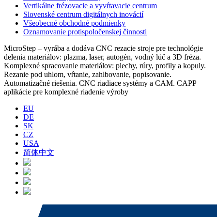
Vertikálne frézovacie a vyvŕtavacie centrum
Slovenské centrum digitálnych inovácií
Všeobecné obchodné podmienky
Oznamovanie protispoločenskej činnosti
MicroStep – vyrába a dodáva CNC rezacie stroje pre technológie
delenia materiálov: plazma, laser, autogén, vodný lúč a 3D fréza.
Komplexné spracovanie materiálov: plechy, rúry, profily a kopuly.
Rezanie pod uhlom, vŕtanie, zahlbovanie, popisovanie.
Automatizačné riešenia. CNC riadiace systémy a CAM. CAPP
aplikácie pre komplexné riadenie výroby
EU
DE
SK
CZ
USA
简体中文