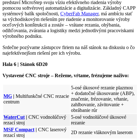
predstaví MicroStep svoju víziu efektívneho riadenia výroby
pomocou softvérovej automatizácie a digitalizácie. Základný CAPP
systémový balík spoločnosti,
CyberFab Manager
, má ambíciu stať
sa východiskovým riešením pre riadenie a monitorovanie výroby
oceľových konštrukcii a zostáv – vrátane rezania, ohýbania,
odihľovania, zvárania a logistiky medzi jednotlivými pracoviskami
výrobného podniku.
Srdečne pozývame zástupcov firiem na náš stánok na diskusiu o čo
najefektívnejšom riešení pre ich výrobu.
Hala 6 | Stánok 6D20
Vystavené CNC stroje – Režeme, vŕtame, frézujeme naživo:
5-osé úkosové rezanie plazmou
+ dodatočné úkosovanie (ABP),
MG
|
Multifunkčné CNC rezacie
značenie, frézovanie, vŕtanie,
centrum
zahlbovanie, závitovanie +
obrábanie rúr
WaterCut
|
CNC vodnolúčový
5-osé vodnolúčové úkosové
rezací stroj
rezanie
MSF Compact
|
CNC laserový
2D rezanie vláknovým laserom
rezací stroj