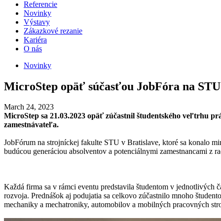
Referencie
Novinky
Výstavy
Zákazkové rezanie
Kariéra
O nás
Novinky
MicroStep opäť súčasťou JobFóra na STU
March 24, 2023
MicroStep sa 21.03.2023 opäť zúčastnil študentského veľtrhu pr
zamestnávateľa.
JobFórum na strojníckej fakulte STU v Bratislave, ktoré sa konalo mi
budúcou generáciou absolventov a potenciálnymi zamestnancami z r
Každá firma sa v rámci eventu predstavila študentom v jednotlivých č
rozvoja. Prednášok aj podujatia sa celkovo zúčastnilo mnoho študentov
mechaniky a mechatroniky, automobilov a mobilných pracovných stro