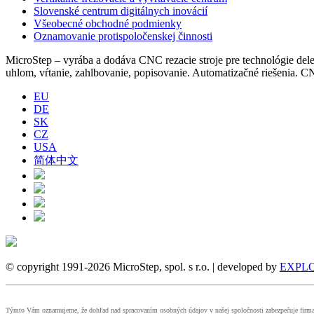
Slovenské centrum digitálnych inovácií
Všeobecné obchodné podmienky
Oznamovanie protispoločenskej činnosti
MicroStep – vyrába a dodáva CNC rezacie stroje pre technológie delen
uhlom, vŕtanie, zahlbovanie, popisovanie. Automatizačné riešenia.
EU
DE
SK
CZ
USA
简体中文
© copyright 1991-2026 MicroStep, spol. s r.o. | developed by
EXPLO
Týmto Vám oznamujeme, že dohľad nad spracovaním osobných údajov v našej spoločnosti zabezpečuje fir