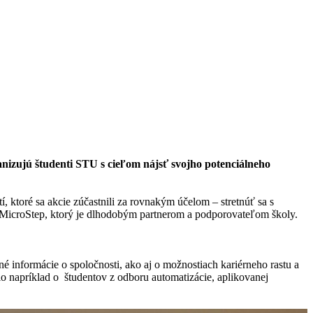
anizujú študenti STU s cieľom nájsť svojho potenciálneho
, ktoré sa akcie zúčastnili za rovnakým účelom – stretnúť sa s
MicroStep, ktorý je dlhodobým partnerom a podporovateľom školy.
é informácie o spoločnosti, ako aj o možnostiach kariérneho rastu a
šlo napríklad o študentov z odboru automatizácie, aplikovanej