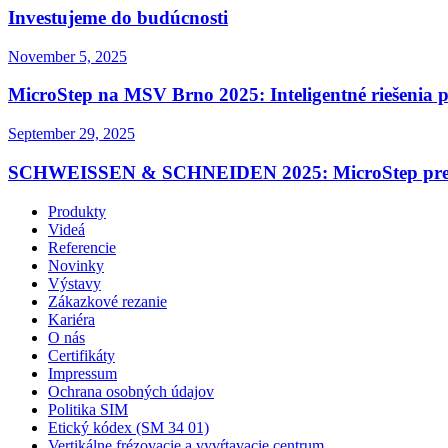
Investujeme do budúcnosti
November 5, 2025
MicroStep na MSV Brno 2025: Inteligentné riešenia 
September 29, 2025
SCHWEISSEN & SCHNEIDEN 2025: MicroStep predst
Produkty
Videá
Referencie
Novinky
Výstavy
Zákazkové rezanie
Kariéra
O nás
Certifikáty
Impressum
Ochrana osobných údajov
Politika SIM
Etický kódex (SM 34 01)
Vertikálne frézovacie a vyvŕtavacie centrum