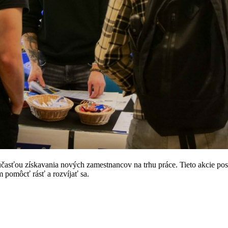
asťou získavania nových zamestnancov na trhu práce. Tieto akcie poskytu
m pomôcť rásť a rozvíjať sa.