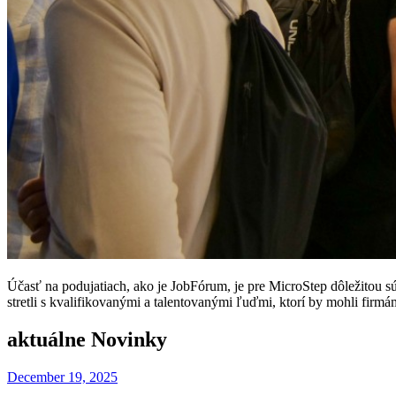
Účasť na podujatiach, ako je JobFórum, je pre MicroStep dôležitou súč
stretli s kvalifikovanými a talentovanými ľuďmi, ktorí by mohli firmá
aktuálne Novinky
December 19, 2025