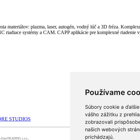
ia materiálov: plazma, laser, autogén, vodný lúč a 3D fréza. Komplexn
 CNC riadiace systémy a CAM. CAPP aplikácie pre komplexné riadenie 
Používame coo
Súbory cookie a ďalšie
vášho zážitku z prehli
RE STUDIOS
zobrazovali prispôsobe
našich webových stráno
prichádzajú.
ma EuroTRADING s.r.o.,