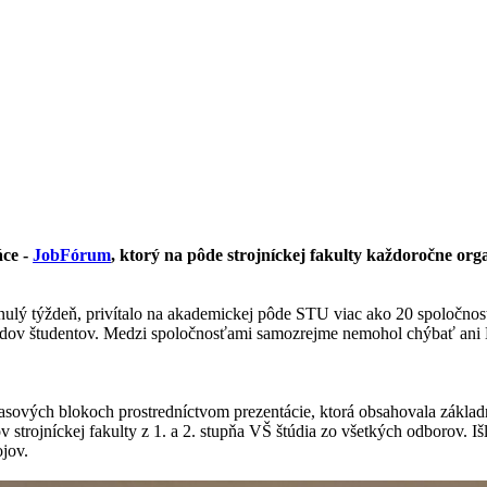
áce -
JobFórum
, ktorý na pôde strojníckej fakulty každoročne org
nulý týždeň, privítalo na akademickej pôde STU viac ako 20 spoločností
adov študentov. Medzi spoločnosťami samozrejme nemohol chýbať ani 
asových blokoch prostredníctvom prezentácie, ktorá obsahovala základn
 strojníckej fakulty z 1. a 2. stupňa VŠ štúdia zo všetkých odborov. I
jov.