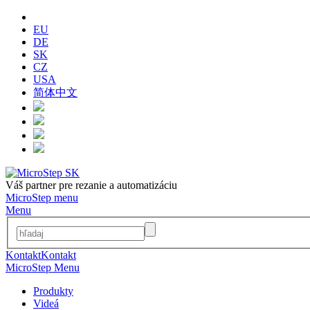
EU
DE
SK
CZ
USA
简体中文
Váš partner pre rezanie a automatizáciu
MicroStep menu
Menu
Kontakt
Kontakt
MicroStep Menu
Produkty
Videá