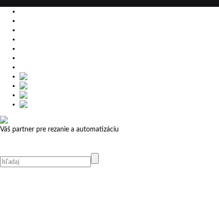
EU
DE
SK
CZ
USA
简体中文
Váš partner pre rezanie a automatizáciu
MicroStep menu
Menu
Kontakt
Kontakt
MicroStep Menu
Produkty
Videá
Referencie
Novinky