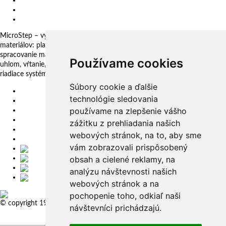
Slovenské centrum digitálnych inovácií
Všeobecné obchodné podmienky
Oznamovanie protispoločenskej činnosti
MicroStep – vyrába a dodáva CNC rezacie stroje pre technológie delenia
materiálov: plazma, laser, autogén, vodný lúč a 3D fréza. Komplexné
spracovanie materiálov: plechy, rúry, profily a kopuly. Rezanie pod
Používame cookies
uhlom, vŕtanie, zahlbovanie, popisovanie. Automatizačné riešenia. CNC
riadiace systémy a CAM. CAPP aplikácie pre komplexné riadenie výroby
Súbory cookie a ďalšie
EU
technológie sledovania
DE
používame na zlepšenie vášho
SK
CZ
zážitku z prehliadania našich
USA
webových stránok, na to, aby sme
简体中文
vám zobrazovali prispôsobený
obsah a cielené reklamy, na
analýzu návštevnosti našich
webových stránok a na
pochopenie toho, odkiaľ naši
© copyright 1991-2026 MicroStep, spol. s r.o. | developed by
EXPLORE
návštevníci prichádzajú.
STUDIOS