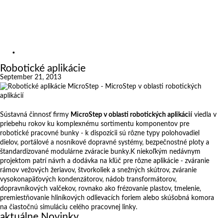
Výstavy
Zákazkové rezanie
Kariéra
O nás
Novinky
Robotické aplikácie
September 21, 2013
Sústavná činnosť firmy
MicroStep v oblasti robotických aplikácií
viedla v
priebehu rokov ku komplexnému sortimentu komponentov pre
robotické pracovné bunky - k dispozícii sú rôzne typy polohovadiel
dielov, portálové a nosníkové dopravné systémy, bezpečnostné ploty a
štandardizované modulárne zváracie bunky.K niekoľkým nedávnym
projektom patrí návrh a dodávka na kľúč pre rôzne aplikácie - zváranie
rámov vežových žeriavov, štvorkoliek a snežných skútrov, zváranie
vysokonapäťových kondenzátorov, nádob transformátorov,
dopravníkových valčekov, rovnako ako frézovanie plastov, tmelenie,
premiestňovanie hliníkových odlievacích foriem alebo skúšobná komora
na čiastočnú simuláciu celého pracovnej linky.
aktuálne Novinky