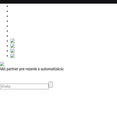
EU
DE
SK
CZ
USA
简体中文
Váš partner pre rezanie a automatizáciu
MicroStep menu
Menu
Kontakt
Kontakt
MicroStep Menu
Produkty
Videá
Referencie
Novinky