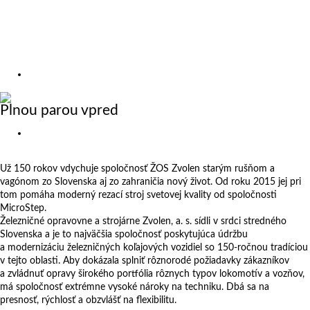
Výstavy
Zákazkové rezanie
Kariéra
O nás
Referencie
Plnou parou vpred
Slovakia
Už 150 rokov vdychuje spoločnosť ŽOS Zvolen starým rušňom a
vagónom zo Slovenska aj zo zahraničia nový život. Od roku 2015 jej pri
tom pomáha moderný rezací stroj svetovej kvality od spoločnosti
MicroStep.
Železničné opravovne a strojárne Zvolen, a. s. sídli v srdci stredného
Slovenska a je to najväčšia spoločnosť poskytujúca údržbu
a modernizáciu železničných koľajových vozidiel so 150-ročnou tradíciou
v tejto oblasti. Aby dokázala splniť rôznorodé požiadavky zákazníkov
a zvládnuť opravy širokého portfólia rôznych typov lokomotív a vozňov,
má spoločnosť extrémne vysoké nároky na techniku. Dbá sa na
presnosť, rýchlosť a obzvlášť na flexibilitu.