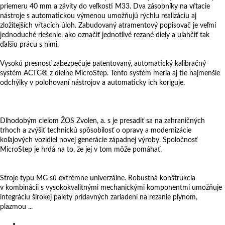
priemeru 40 mm a závity do veľkosti M33. Dva zásobníky na vŕtacie
nástroje s automatickou výmenou umožňujú rýchlu realizáciu aj
zložitejších vŕtacích úloh. Zabudovaný atramentový popisovač je veľmi
jednoduché riešenie, ako označiť jednotlivé rezané diely a uľahčiť tak
ďalšiu prácu s nimi.
Vysokú presnosť zabezpečuje patentovaný, automatický kalibračný
systém ACTG® z dielne MicroStep. Tento systém meria aj tie najmenšie
odchýlky v polohovaní nástrojov a automaticky ich koriguje.
Dlhodobým cieľom ŽOS Zvolen, a. s je presadiť sa na zahraničných
trhoch a zvýšiť technickú spôsobilosť o opravy a modernizácie
koľajových vozidiel novej generácie západnej výroby. Spoločnosť
MicroStep je hrdá na to, že jej v tom môže pomáhať.
Machine: MG
MG 12001.25PrkMB
Stroje typu MG sú extrémne univerzálne. Robustná konštrukcia
v kombinácii s vysokokvalitnými mechanickými komponentmi umožňuje
integráciu širokej palety prídavných zariadení na rezanie plynom,
plazmou ...
Produkty