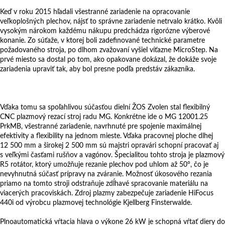
Keď v roku 2015 hľadali všestranné zariadenie na opracovanie
veľkoplošných plechov, nájsť to správne zariadenie netrvalo krátko. Kvôli
vysokým nárokom každému nákupu predchádza rigorózne výberové
konanie. Zo súťaže, v ktorej boli zadefinované technické parametre
požadovaného stroja, po dlhom zvažovaní vyšiel víťazne MicroStep. Na
prvé miesto sa dostal po tom, ako opakovane dokázal, že dokáže svoje
zariadenia upraviť tak, aby bol presne podľa predstáv zákazníka.
Vďaka tomu sa spoľahlivou súčasťou dielní ŽOS Zvolen stal flexibilný
CNC plazmový rezací stroj radu MG. Konkrétne ide o MG 12001.25
PrkMB, všestranné zariadenie, navrhnuté pre spojenie maximálnej
efektivity a flexibility na jednom mieste. Vďaka pracovnej ploche dlhej
12 500 mm a širokej 2 500 mm sú majstri opravári schopní pracovať aj
s veľkými časťami rušňov a vagónov. Špecialitou tohto stroja je plazmový
R5 rotátor, ktorý umožňuje rezanie plechov pod uhlom až 50°, čo je
nevyhnutná súčasť prípravy na zváranie. Možnosť úkosového rezania
priamo na tomto stroji odstraňuje zdĺhavé spracovanie materiálu na
viacerých pracoviskách. Zdroj plazmy zabezpečuje zariadenie HiFocus
440i od výrobcu plazmovej technológie Kjellberg Finsterwalde.
Plnoautomatická vŕtacia hlava o výkone 26 kW je schopná vŕtať diery do