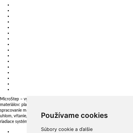
Videá
Referencie
Novinky
Výstavy
Zákazkové rezanie
Kariéra
O nás
Certifikáty
Impressum
Ochrana osobných údajov
Politika SIM
Etický kódex (SM 34 01)
Vertikálne frézovacie a vyvŕtavacie centrum
Slovenské centrum digitálnych inovácií
Všeobecné obchodné podmienky
Oznamovanie protispoločenskej činnosti
MicroStep – vyrába a dodáva CNC rezacie stroje pre technológie delenia
materiálov: plazma, laser, autogén, vodný lúč a 3D fréza. Komplexné
spracovanie materiálov: plechy, rúry, profily a kopuly. Rezanie pod
Používame cookies
uhlom, vŕtanie, zahlbovanie, popisovanie. Automatizačné riešenia. CNC
riadiace systémy a CAM. CAPP aplikácie pre komplexné riadenie výroby
Súbory cookie a ďalšie
EU