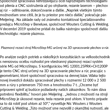
Spoločnosť spracováva nehrdzavejúcu oceľ najrôznejšími technológiami
od pílenia a CNC sústruženia až po ohýbanie, rezanie laserom – plechov
aj rúr – odihlovanie, dokončovanie a ďalšie. „Napriek všetkým týmto
možnostiam sme cítili, že je tu priestor pre niečo ďalšie,“ pokračuje pán
Meijering . Na základe rady od známeho kontaktoval špecializovaného
predajcu MicroStep v Beneluxe, spoločnosť Wouters Cutting & Welding.
V decembri 2019 spoločne pridali do balíka nástrojov spoločnosti ďalšiu
technológiu: rezanie plazmou.
Plazmový rezací stroj MicroStep MG určený na 3D spracovanie plechov a rúr.
Po analýze svojich potrieb a niekoľkých konzultáciách sa veľkoobchodník
s nerezovou oceľou rozhodol pre všestranný plazmový rezací systém
série MG od MicroStepu. S konfiguráciou MG 12001.25PRK+CH1200P
je tento CNC stroj určený na 3D spracovanie plechov a rúr, pracujúc s
geometriami, ktoré spoločnosť spracováva na dennej báze. Vďaka tejto
novej investícii dokážu spracovávať plechy s rozmermi 12 000 x 2 500
mm a rúry s priemerom 750 mm a hmotnosťou 7 t. „Chceme byť
pripravení splniť aj budúce požiadavky našich zákazníkov. To nám dáva
potrebnú flexibilitu,“ hovorí pán Meijering . „Jednou z možností na stroji
MicroStep je úkosové rezanie, teda rezanie pod uhlom. V tomto prípade
sa to dá robiť pod uhlom až 50°,“ vysvetľuje Nic Wouters z Wouters
Cutting & Welding. „Túto možnosť sme nezvolili z okamžitej nutnosti, ale