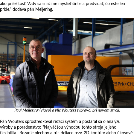
ako príležitosť. Vždy sa snažíme myslieť širšie a predvídať, čo ešte len
príde,“ dodáva pán Meijering.
Paul Meijering (vľavo) a Nic Wouters (vpravo) pri novom stroji.
Pán Wouters sprostredkoval rezací systém a postaral sa o analýzu
výroby a poradenstvo: "Najväčšou výhodou tohto stroja je jeho
flexibilita." Rezanie plechov a rúr, deliace rezy, 2D kontúry alebo úkosové