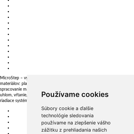
Zákazkové rezanie
Kariéra
O nás
Certifikáty
Impressum
Ochrana osobných údajov
Politika SIM
Etický kódex (SM 34 01)
Vertikálne frézovacie a vyvŕtavacie centrum
Slovenské centrum digitálnych inovácií
Všeobecné obchodné podmienky
Oznamovanie protispoločenskej činnosti
MicroStep – vyrába a dodáva CNC rezacie stroje pre technológie delenia
materiálov: plazma, laser, autogén, vodný lúč a 3D fréza. Komplexné
spracovanie materiálov: plechy, rúry, profily a kopuly. Rezanie pod
Používame cookies
uhlom, vŕtanie, zahlbovanie, popisovanie. Automatizačné riešenia. CNC
riadiace systémy a CAM. CAPP aplikácie pre komplexné riadenie výroby
Súbory cookie a ďalšie
EU
technológie sledovania
DE
používame na zlepšenie vášho
SK
CZ
zážitku z prehliadania našich
USA