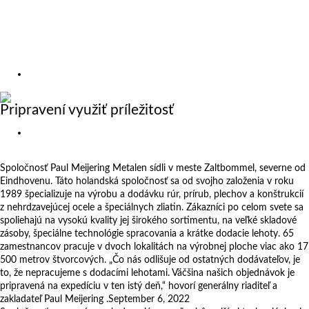
Výstavy
Zákazkové rezanie
Kariéra
O nás
Referencie
Pripravení využiť príležitosť
Netherlands
Spoločnosť Paul Meijering Metalen sídli v meste Zaltbommel, severne od
Eindhovenu. Táto holandská spoločnosť sa od svojho založenia v roku
1989 špecializuje na výrobu a dodávku rúr, prírub, plechov a konštrukcií
z nehrdzavejúcej ocele a špeciálnych zliatin. Zákazníci po celom svete sa
spoliehajú na vysokú kvality jej širokého sortimentu, na veľké skladové
zásoby, špeciálne technológie spracovania a krátke dodacie lehoty. 65
zamestnancov pracuje v dvoch lokalitách na výrobnej ploche viac ako 17
500 metrov štvorcových. „Čo nás odlišuje od ostatných dodávateľov, je
to, že nepracujeme s dodacími lehotami. Väčšina našich objednávok je
pripravená na expedíciu v ten istý deň,“ hovorí generálny riaditeľ a
zakladateľ Paul Meijering .
September 6, 2022