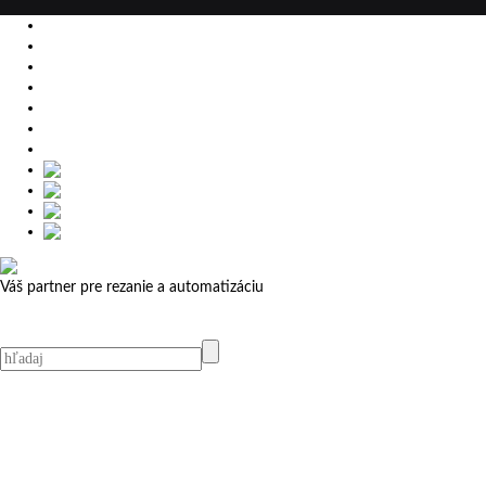
EU
DE
SK
CZ
USA
简体中文
Váš partner pre rezanie a automatizáciu
MicroStep menu
Menu
Kontakt
Kontakt
MicroStep Menu
Produkty
Videá
Referencie
Novinky