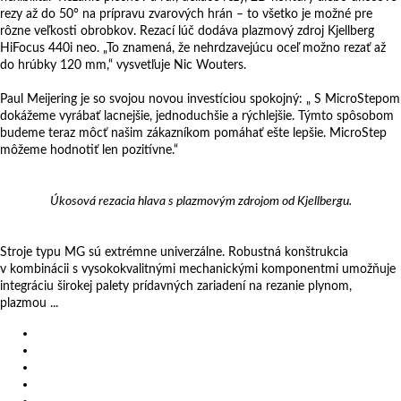
rezy až do 50° na prípravu zvarových hrán – to všetko je možné pre
rôzne veľkosti obrobkov. Rezací lúč dodáva plazmový zdroj Kjellberg
HiFocus 440i neo. „To znamená, že nehrdzavejúcu oceľ možno rezať až
do hrúbky 120 mm,“ vysvetľuje Nic Wouters.
Paul Meijering je so svojou novou investíciou spokojný: „ S MicroStepom
dokážeme vyrábať lacnejšie, jednoduchšie a rýchlejšie. Týmto spôsobom
budeme teraz môcť našim zákazníkom pomáhať ešte lepšie. MicroStep
môžeme hodnotiť len pozitívne.“
Úkosová rezacia hlava s plazmovým zdrojom od Kjellbergu.
Machine: MG
MG
Stroje typu MG sú extrémne univerzálne. Robustná konštrukcia
v kombinácii s vysokokvalitnými mechanickými komponentmi umožňuje
integráciu širokej palety prídavných zariadení na rezanie plynom,
plazmou ...
Produkty
Videá
Referencie
Novinky
Výstavy