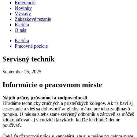
Referencie
Novinky
Výstavy
Zákazkové rezanie
Kariéra
O nás
Kariéra
Pracovné pozície
Servisný technik
September 25, 2025
Informácie o pracovnom mieste
Náplň práce, právomoci a zodpovednosti
Hľadáme technicky zručných a priateľských kolegov. Ak ťa baví aj
cestovanie a vieš sa dohovoriť anglicky, máme pre teba zaujímavú
ponuku. U nás sa z teba stane servisný odborník a zároveň sa môžeš
zdokonaľovať aj v cudzích jazykoch, keďže ich budeš denne
používať.
Čaká ťa rôznorodá práca v kancelárii, ale aj v teréne po celom svete