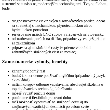
a stretneš sa u nás s najmodernejšími technológiami. Tvojou úlohou
bude:
diagnostikovanie elektrických a softwérových porúch, občas
sa stretneš aj s mechanickou, plynotechnickou alebo
hydraulickou poruchou
servisovanie našich CNC strojov vyrábaných na Slovensku
odstraňovanie porúch na diaľku, prípadne vycestuješ priamo
za zákazníkom
priprav sa aj na služobné cesty (v priemere do 5 dní
zahraničných služobných ciest za mesiac)
Zamestnanecké výhody, benefity
kariérny/odborný rast
budeš takmer denne používať angličtinu (prípadne iný jazyk
ak ovládaš)
našich kolegov odborne vzdelávame, absolvuješ školenia u
top dodávateľov technológií obrábania
môžeš využiť prácu z domu
ponúkame ti flexibilnú pracovnú dobu
máš možnosť vycestovať na služobnú cestu aj do
zaujímavých exotických destinácií po celom svete