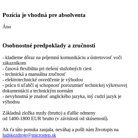
Pozícia je vhodná pre absolventa
Áno
Osobnostné predpoklady a zručnosti
- kladieme dôraz na príjemnú komunikáciu a ústretovosť voči
zákazníkom
- časová flexibilita pri riešení služobných ciest
- technická a manuálna zručnosť
- elektrotechnické osvedčenie je výhodou
- prácu ti uľahčí aj schopnosť porozumieť technickej výkresovej
dokumentácii a technickým normám
- nevyhnutná je znalosť anglického jazyka, iný cudzí jazyk je
výhodou
Základná zložka mzdy (brutto) a ďalšie odmeny
od 1400-1800 EUR brutto (v závislosti od skúseností).
Ak ťa táto ponuka zaujala, neváhaj a pošli nám životopis na
ludskezdroje@microstep.sk