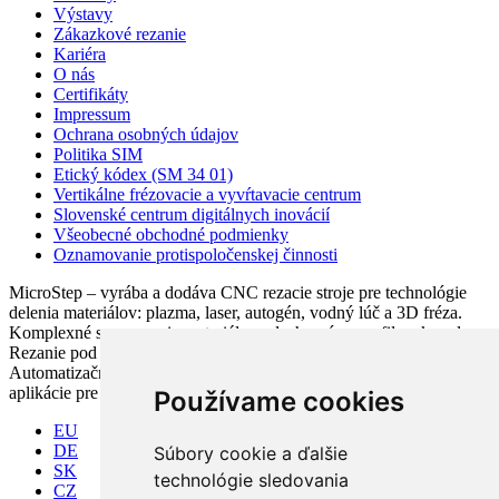
Výstavy
Zákazkové rezanie
Kariéra
O nás
Certifikáty
Impressum
Ochrana osobných údajov
Politika SIM
Etický kódex (SM 34 01)
Vertikálne frézovacie a vyvŕtavacie centrum
Slovenské centrum digitálnych inovácií
Všeobecné obchodné podmienky
Oznamovanie protispoločenskej činnosti
MicroStep – vyrába a dodáva CNC rezacie stroje pre technológie
delenia materiálov: plazma, laser, autogén, vodný lúč a 3D fréza.
Komplexné spracovanie materiálov: plechy, rúry, profily a kopuly.
Rezanie pod uhlom, vŕtanie, zahlbovanie, popisovanie.
Automatizačné riešenia. CNC riadiace systémy a CAM. CAPP
aplikácie pre komplexné riadenie výroby
Používame cookies
EU
DE
Súbory cookie a ďalšie
SK
technológie sledovania
CZ