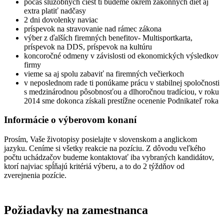
počas služobných ciest ti budeme okrem zákonných diét aj
extra platiť nadčasy
2 dni dovolenky naviac
príspevok na stravovanie nad rámec zákona
výber z ďalších firemných benefitov- Multisportkarta,
príspevok na DDS, príspevok na kultúru
koncoročné odmeny v závislosti od ekonomických výsledkov
firmy
vieme sa aj spolu zabaviť na firemných večierkoch
v neposlednom rade ti ponúkame prácu v stabilnej spoločnosti
s medzinárodnou pôsobnosťou a dlhoročnou tradíciou, v roku
2014 sme dokonca získali prestížne ocenenie Podnikateľ roka
Informácie o výberovom konaní
Prosím, Vaše životopisy posielajte v slovenskom a anglickom
jazyku. Ceníme si všetky reakcie na pozíciu. Z dôvodu veľkého
počtu uchádzačov budeme kontaktovať iba vybraných kandidátov,
ktorí najviac spĺňajú kritériá výberu, a to do 2 týždňov od
zverejnenia pozície.
Požiadavky na zamestnanca