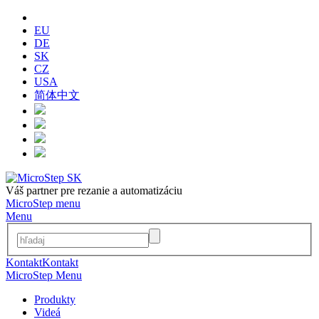
EU
DE
SK
CZ
USA
简体中文
Váš partner pre rezanie a automatizáciu
MicroStep menu
Menu
Kontakt
Kontakt
MicroStep Menu
Produkty
Videá