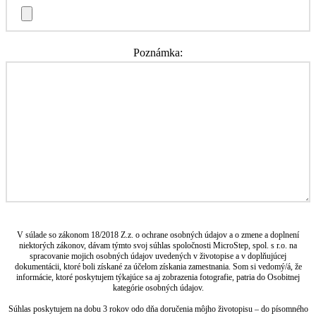
Poznámka:
V súlade so zákonom 18/2018 Z.z. o ochrane osobných údajov a o zmene a doplnení
niektorých zákonov, dávam týmto svoj súhlas spoločnosti MicroStep, spol. s r.o. na
spracovanie mojich osobných údajov uvedených v životopise a v doplňujúcej
dokumentácii, ktoré boli získané za účelom získania zamestnania. Som si vedomý/á, že
informácie, ktoré poskytujem týkajúce sa aj zobrazenia fotografie, patria do Osobitnej
kategórie osobných údajov.
Súhlas poskytujem na dobu 3 rokov odo dňa doručenia môjho životopisu – do písomného