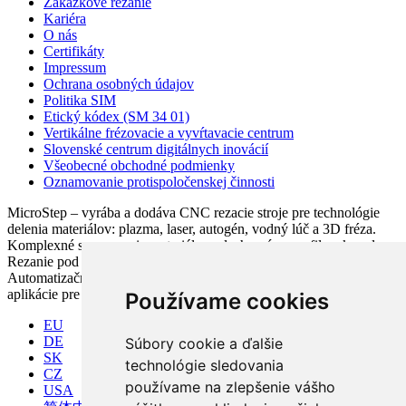
Zákazkové rezanie
Kariéra
O nás
Certifikáty
Impressum
Ochrana osobných údajov
Politika SIM
Etický kódex (SM 34 01)
Vertikálne frézovacie a vyvŕtavacie centrum
Slovenské centrum digitálnych inovácií
Všeobecné obchodné podmienky
Oznamovanie protispoločenskej činnosti
MicroStep – vyrába a dodáva CNC rezacie stroje pre technológie
delenia materiálov: plazma, laser, autogén, vodný lúč a 3D fréza.
Komplexné spracovanie materiálov: plechy, rúry, profily a kopuly.
Rezanie pod uhlom, vŕtanie, zahlbovanie, popisovanie.
Automatizačné riešenia. CNC riadiace systémy a CAM. CAPP
aplikácie pre komplexné riadenie výroby
Používame cookies
EU
DE
Súbory cookie a ďalšie
SK
technológie sledovania
CZ
používame na zlepšenie vášho
USA