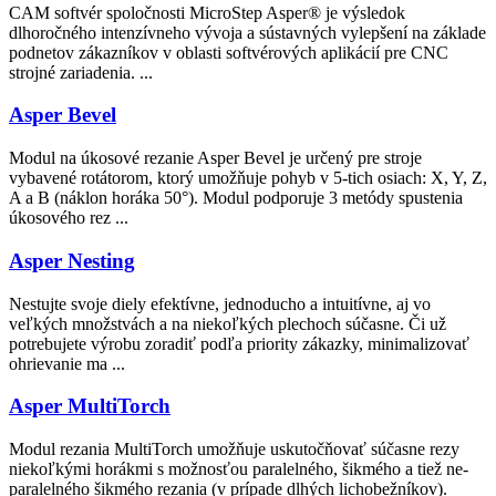
CAM softvér spoločnosti MicroStep Asper® je výsledok
dlhoročného intenzívneho vývoja a sústavných vylepšení na základe
podnetov zákazníkov v oblasti softvérových aplikácií pre CNC
strojné zariadenia. ...
Asper Bevel
Modul na úkosové rezanie Asper Bevel je určený pre stroje
vybavené rotátorom, ktorý umožňuje pohyb v 5-tich osiach: X, Y, Z,
A a B (náklon horáka 50°). Modul podporuje 3 metódy spustenia
úkosového rez ...
Asper Nesting
Nestujte svoje diely efektívne, jednoducho a intuitívne, aj vo
veľkých množstvách a na niekoľkých plechoch súčasne. Či už
potrebujete výrobu zoradiť podľa priority zákazky, minimalizovať
ohrievanie ma ...
Asper MultiTorch
Modul rezania MultiTorch umožňuje uskutočňovať súčasne rezy
niekoľkými horákmi s možnosťou paralelného, šikmého a tiež ne-
paralelného šikmého rezania (v prípade dlhých lichobežníkov).