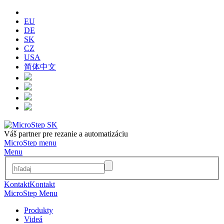
EU
DE
SK
CZ
USA
简体中文
Váš partner pre rezanie a automatizáciu
MicroStep menu
Menu
Kontakt
Kontakt
MicroStep Menu
Produkty
Videá