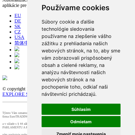
aplikácie pre komplexné riadenie výroby
Používame cookies
EU
DE
Súbory cookie a ďalšie
SK
technológie sledovania
CZ
používame na zlepšenie vášho
USA
简体中文
zážitku z prehliadania našich
webových stránok, na to, aby sme
vám zobrazovali prispôsobený
obsah a cielené reklamy, na
analýzu návštevnosti našich
webových stránok a na
pochopenie toho, odkiaľ naši
© copyright 1991-2026 MicroStep, spol. s r.o. | developed by
návštevníci prichádzajú.
EXPLORE STUDIOS
Súhlasím
Týmto Vám oznamujeme, že dohľad nad spracovaním osobných údajov v našej spoločnosti zabezpečuje
firma EuroTRADING s.r.o.,
Odmietam
a v súlade s § 44 zákona č. 18/20128 Z.z. a článkom č.37 NARIADENIA EURÓPSKEHO
PARLAMENTU A RADY (EÚ) 2016/679,
Zmeniť moje nastavenia
nám poskytuje zodpovednú osobu, ktorú môžete kontaktovať na adrese
zo@eurotrading.sk
.