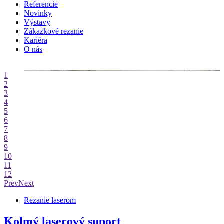
Referencie
Novinky
Výstavy
Zákazkové rezanie
Kariéra
O nás
3D rezanie laserom
Multifunkčnosť
1
2
3
4
5
6
7
8
9
10
11
12
Prev
Next
Rezanie laserom
Kolmý laserový suport