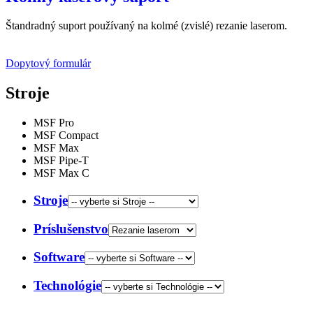
Štandradný suport používaný na kolmé (zvislé) rezanie laserom.
Dopytový formulár
Stroje
MSF Pro
MSF Compact
MSF Max
MSF Pipe-T
MSF Max C
Stroje
Príslušenstvo
Software
Technológie