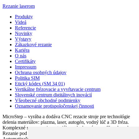
Rezanie laserom
Produkty
Videá
Referencie
Novinky
Výstavy
Zákazkové rezanie
Kariéra
O nás
Certifikáty
Impressum
Ochrana osobných údajov
Politika SIM
Etický kódex (SM 34 01)
Vertikálne frézovacie a vyvŕtavacie centrum
Slovenské centrum digitálnych inovácií
Všeobecné obchodné podmienky
Oznamovanie protispoločenskej činnosti
MicroStep – vyrába a dodáva CNC rezacie stroje pre technológie
delenia materiálov: plazma, laser, autogén, vodný lúč a 3D fréza.
Komplexné spracovanie materiálov: plechy, rúry, profily a kopuly.
Rezanie pod uhlom, vŕtanie, zahlbovanie, popisovanie.
Automatizačné riešenia. CNC riadiace systémy a CAM. CAPP