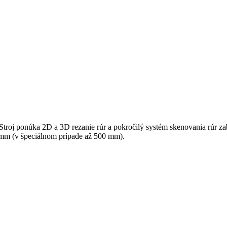
 Stroj ponúka 2D a 3D rezanie rúr a pokročilý systém skenovania rúr z
0 mm (v špeciálnom prípade až 500 mm).