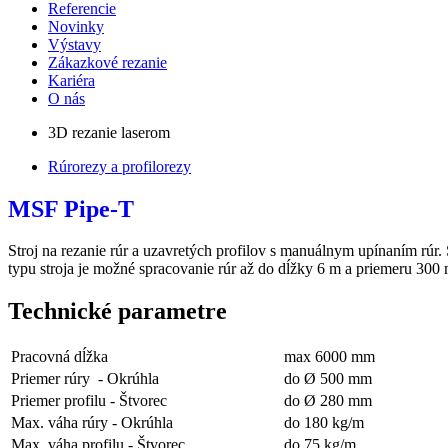
Referencie
Novinky
Výstavy
Zákazkové rezanie
Kariéra
O nás
3D rezanie laserom
Rúrorezy a profilorezy
MSF Pipe-T
Stroj na rezanie rúr a uzavretých profilov s manuálnym upínaním rúr.
typu stroja je možné spracovanie rúr až do dĺžky 6 m a priemeru 30
Technické parametre
Pracovná dĺžka
max 6000 mm
Priemer rúry - Okrúhla
do Ø 500 mm
Priemer profilu - Štvorec
do Ø 280 mm
Max. váha rúry - Okrúhla
do 180 kg/m
Max. váha profilu - Štvorec
do 75 kg/m