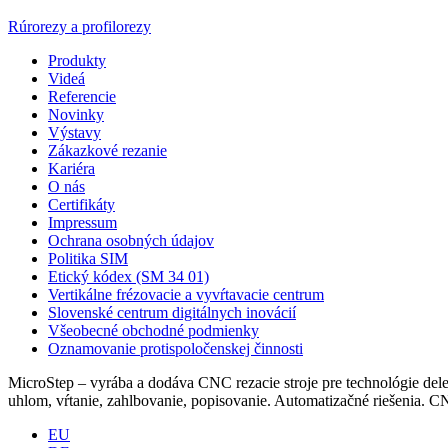
Rúrorezy a profilorezy
Produkty
Videá
Referencie
Novinky
Výstavy
Zákazkové rezanie
Kariéra
O nás
Certifikáty
Impressum
Ochrana osobných údajov
Politika SIM
Etický kódex (SM 34 01)
Vertikálne frézovacie a vyvŕtavacie centrum
Slovenské centrum digitálnych inovácií
Všeobecné obchodné podmienky
Oznamovanie protispoločenskej činnosti
MicroStep – vyrába a dodáva CNC rezacie stroje pre technológie delen
uhlom, vŕtanie, zahlbovanie, popisovanie. Automatizačné riešenia.
EU