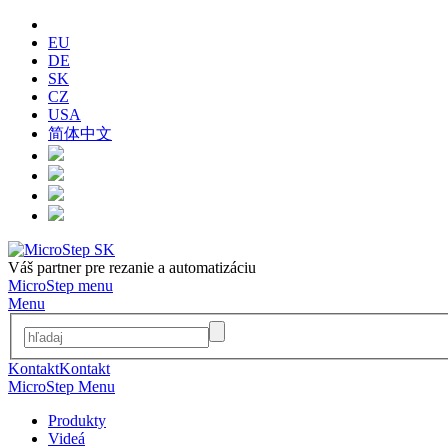
EU
DE
SK
CZ
USA
简体中文
Váš partner pre rezanie a automatizáciu
MicroStep menu
Menu
Kontakt
Kontakt
MicroStep Menu
Produkty
Videá