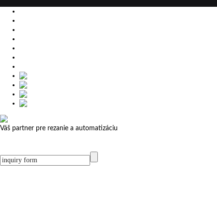
EU
DE
SK
CZ
USA
简体中文
Váš partner pre rezanie a automatizáciu
MicroStep menu
Menu
Kontakt
Kontakt
MicroStep Menu
Produkty
Videá
Referencie
Novinky