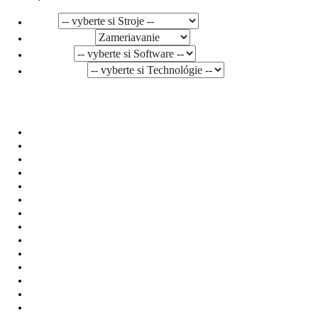
Stroje
Príslušenstvo
Software
Technológie
Zameriavanie
Produkty
Videá
Referencie
Novinky
Výstavy
Zákazkové rezanie
Kariéra
O nás
Certifikáty
Impressum
Ochrana osobných údajov
Politika SIM
Etický kódex (SM 34 01)
Vertikálne frézovacie a vyvŕtavacie centrum