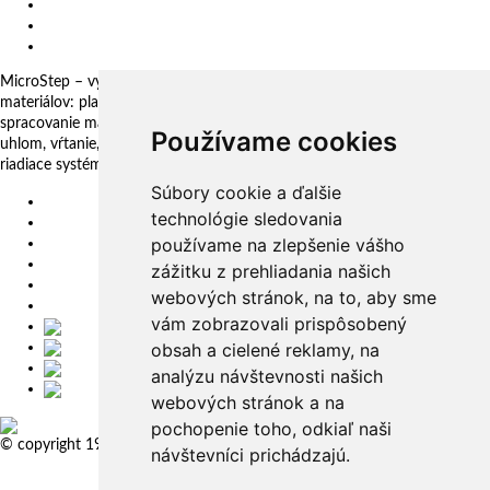
Slovenské centrum digitálnych inovácií
Všeobecné obchodné podmienky
Oznamovanie protispoločenskej činnosti
MicroStep – vyrába a dodáva CNC rezacie stroje pre technológie delenia
materiálov: plazma, laser, autogén, vodný lúč a 3D fréza. Komplexné
spracovanie materiálov: plechy, rúry, profily a kopuly. Rezanie pod
Používame cookies
uhlom, vŕtanie, zahlbovanie, popisovanie. Automatizačné riešenia. CNC
riadiace systémy a CAM. CAPP aplikácie pre komplexné riadenie výroby
Súbory cookie a ďalšie
EU
technológie sledovania
DE
používame na zlepšenie vášho
SK
CZ
zážitku z prehliadania našich
USA
webových stránok, na to, aby sme
简体中文
vám zobrazovali prispôsobený
obsah a cielené reklamy, na
analýzu návštevnosti našich
webových stránok a na
pochopenie toho, odkiaľ naši
© copyright 1991-2026 MicroStep, spol. s r.o. | developed by
EXPLORE
návštevníci prichádzajú.
STUDIOS