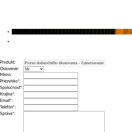
Výstavy
Zákazkové rezanie
Kariéra
O nás
3D rezanie laserom
Zameriavanie
Proces dodatočného úkosovania
Produkt:
Oslovenie:
Meno:
Priezvisko*
:
Spoločnosť*
:
Krajina*
:
Email*
:
Telefón*
:
Správa*
: