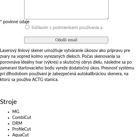
* povinné údaje
Súhlasím s podmienkami používania a
so spracovaním
osobných údajov
Laserový líniový skener umožňuje vytváranie úkosov ako prípravu pre
zvary na vopred kolmo vyrezaných dieloch. Počas skenovania sa
porovnáva ideálny tvar (výkres) a skutočný obrys dielu, následne sa po
zameraní štartovacieho bodu vyreže dodatočný úkos. Presnosť systému
pri dlhodobom používaní je zabezpečená autokalibráciou skenera, na
ktorú sa používa ACTG stanica.
Dopytový formulár
Stroje
MG
CombiCut
DRM
ProfileCut
AquaCut